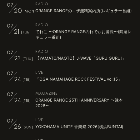
RADIO
07
ORANGE RANGEのコザ無料案内所(レギュラー番組)
20
[MON]
RADIO
07
てれこ 〜ORANGE RANGEのれでぃお番長〜(隔週レ
21
[TUE]
ギュラー番組)
RADIO
07
【YAMATO/NAOTO】J-WAVE「GURU GURU!」
23
[THU]
LIVE
07
「OGA NAMAHAGE ROCK FESTIVAL vol.15」
24
[FRI]
MAGAZINE
07
ORANGE RANGE 25TH ANNIVERSARY 〜縁本
24
[FRI]
2026〜
LIVE
07
YOKOHAMA UNITE 音楽祭 2026(横浜BUNTAI)
26
[SUN]