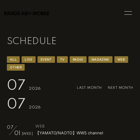
HOME
INFORMATION
SCHEDULE
SCHEDULE
PROFILE
VIDEO
BLOG
ALL
LIVE
EVENT
TV
RADIO
MAGAZINE
WEB
OTHER
MOVIE
PHOTO
07
DISCOGRAPHY
GOODS
LAST MONTH
NEXT MONTH
2026
07
2026
WEB
07
会員登録
ログイン
【YAMATO/NAOTO】WWS channel
01
[WED]