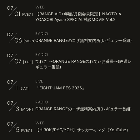
WEB
07
【RANGE AID+年額/月額会員限定】NAOTO ✕
01
[WED]
YOASOBI Ayase SPECIAL対談MOVIE Vol.2
RADIO
07
ORANGE RANGEのコザ無料案内所(レギュラー番組)
06
[MON]
RADIO
07
てれこ 〜ORANGE RANGEのれでぃお番長〜(隔週レ
07
[TUE]
ギュラー番組)
LIVE
07
「EIGHT-JAM FES 2026」
11
[SAT]
RADIO
07
ORANGE RANGEのコザ無料案内所(レギュラー番組)
13
[MON]
WEB
07
【HIROKI/RYO/YOH】サッカーキング（YouTube）
15
[WED]