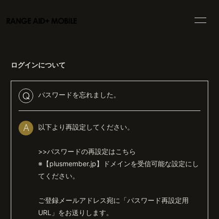
HOME
INFORMATION
ログインについて
SCHEDULE
PROFILE
VIDEO
BLOG
パスワードを忘れました。
Q
MOVIE
PHOTO
以下より再設定してください。
A
DISCOGRAPHY
GOODS
>>パスワードの再設定はこちら
※【plusmember.jp】ドメインを受信可能な設定にし
てください。
ご登録メールアドレス宛に「パスワード再設定用
会員登録
ログイン
URL」をお送りします。