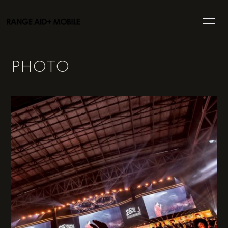
HOME
INFORMATION
PHOTO
SCHEDULE
PROFILE
VIDEO
BLOG
MOVIE
PHOTO
DISCOGRAPHY
GOODS
会員登録
ログイン