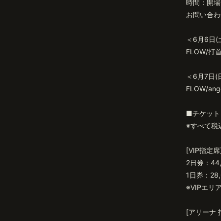
時間：開場10
お問い合わせ：
＜6月6日
FLOW/打首獄
＜6月7日
FLOW/ang
■チケット
※すべて税
[VIP指定席
2日券：44
1日券：28,
※VIPエ
[アリーナ 