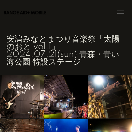
HOME
INFORMATION
安潟みなとまつり音楽祭「太陽
SCHEDULE
PROFILE
のおと vol.1」
2024.07.21(sun) 青森・青い
VIDEO
BLOG
海公園 特設ステージ
MOVIE
PHOTO
DISCOGRAPHY
GOODS
会員登録
ログイン