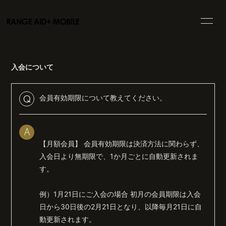
HOME
INFORMATION
入会について
SCHEDULE
PROFILE
VIDEO
BLOG
会員有効期限について教えてください。
Q
MOVIE
PHOTO
A
DISCOGRAPHY
GOODS
【月額会員】 会員有効期限は決済方法に関わらず、
入会日より無期限で、1か月ごとに自動更新されま
す。
例）1月21日にご入会の場合 初月の会員期限は入会
日から30日後の2月21日となり、以降毎月21日に自
会員登録
ログイン
動更新されます。